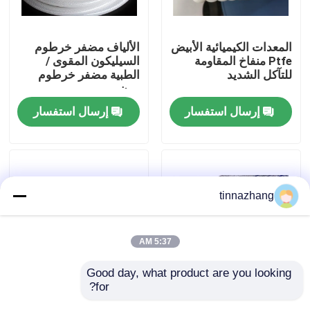
جولة في المعمل
المعدات الكيميائية الأبيض
الألياف مضفر خرطوم
Ptfe منفاخ المقاومة
السيليكون المقوى /
للتآكل الشديد
الطبية مضفر خرطوم
مراقبة الجودة
مرن
إرسال استفسار
إرسال استفسار
اتصل بنا
اطلب اقتباس
tinnazhang
مطّاط زيت ختم صوف
5:37 AM
السيارات الأختام النفط
Good day, what product are you looking 
for?
ارتفاع ضغط خرطوم
السيارات سيليكون
شاحنة الأختام النفط
الألياف البلاستيكية /
المطاط الغبار التمهيد