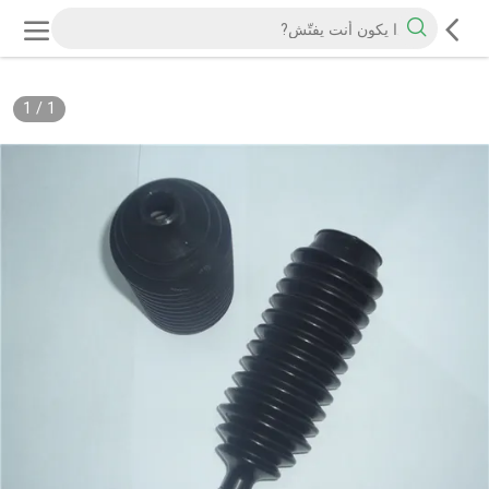
1
/
1