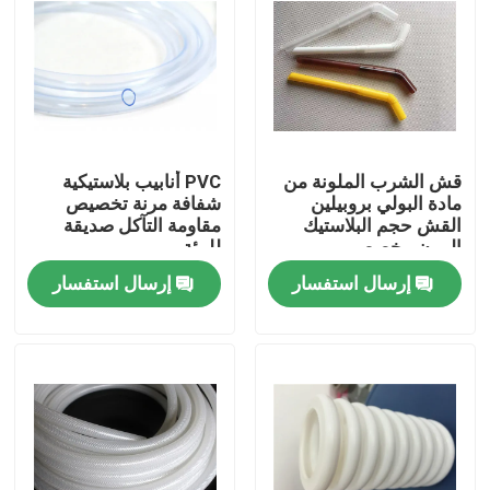
قش الشرب الملونة من
PVC أنابيب بلاستيكية
مادة البولي بروبيلين
شفافة مرنة تخصيص
القش حجم البلاستيك
مقاومة التآكل صديقة
المرن مخصص
للبيئة
إرسال استفسار
إرسال استفسار
الصفحة الرئيسية
منتجات
معلومات عنا