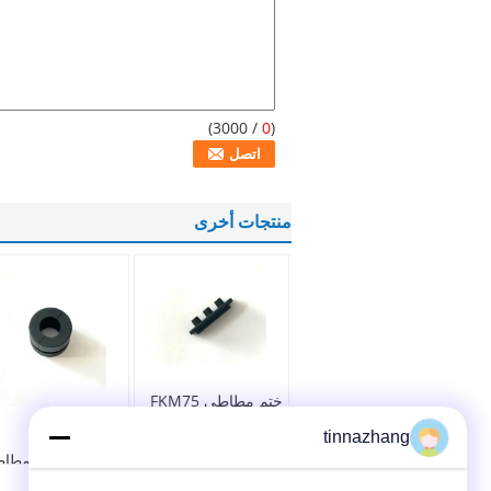
/ 3000)
0
(
منتجات أخرى
ختم مطاطي FKM75
ضماد مطاطي صناعي
tinnazhang
FKM65K غطاء
المطاط أجزاء مطاط
صناعية