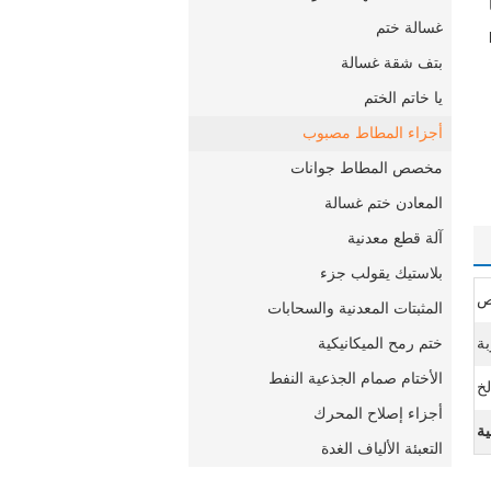
غسالة ختم
بتف شقة غسالة
يا خاتم الختم
أجزاء المطاط مصبوب
مخصص المطاط جوانات
المعادن ختم غسالة
آلة قطع معدنية
بلاستيك يقولب جزء
ص
المثبتات المعدنية والسحابات
بة
ختم رمح الميكانيكية
الأختام صمام الجذعية النفط
لخ
أجزاء إصلاح المحرك
ة
التعبئة الألياف الغدة