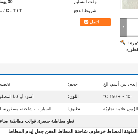
وقت التسليم:
30 يوما
شروط الدفع:
L / C ، T / T
اتصل
يرة :
قطورة
إبدم، نبر، أسم، الخ
حجم:
تخصي
-40 ~ + 150 ℃
اللون:
أسود أو كما المطلو
زّبون علامة تجاريّة
تطبيق:
السيارات، شاحنة، مقطورة، ا
قطع مطاطية صغيرة
,
قوالب مطاطية صناعي
لملونة المطاط خرطوم، شاحنة المطاط العفن جعل إبدم المطاط