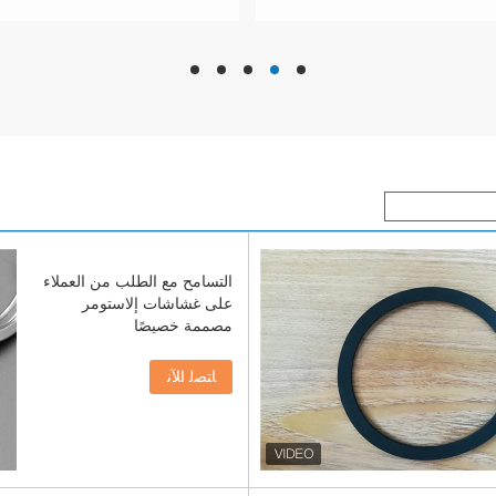
hd
hd
hd
hd
hd
التسامح مع الطلب من العملاء
على غشاشات إلاستومر
مصممة خصيصًا
ﺎﺘﺼﻟ ﺍﻶﻧ