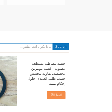
حشية مطاطية مسطحة
مصبوبة، أغشية نيوبيرين
مخصصة، تفاوت مخصص
حسب طلب العملاء، حلول
إحكام متينة
ﺎﺘﺼﻟ ﺍﻶﻧ