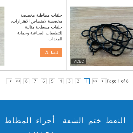
حلقات مطاطية مخصصة
مخصصة لامتصاص الاهتزازات،
حلقات مسطحة مثالية
للتطبيقات الصناعية وحماية
المعدات
ﺎﺘﺼﻟ ﺍﻶﻧ
>|
>>
8
7
6
5
4
3
2
1
<<
|<
Page 1 of 8
النفط ختم الشفة
أجزاء المطاط
مصبوب