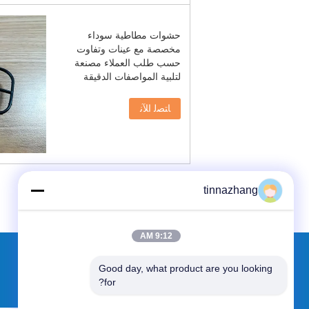
حشوات مطاطية سوداء
مخصصة مع عينات وتفاوت
حسب طلب العملاء مصنعة
لتلبية المواصفات الدقيقة
ﺎﺘﺼﻟ ﺍﻶﻧ
tinnazhang
9:12 AM
Good day, what product are you looking 
طلب اقتباس
for?