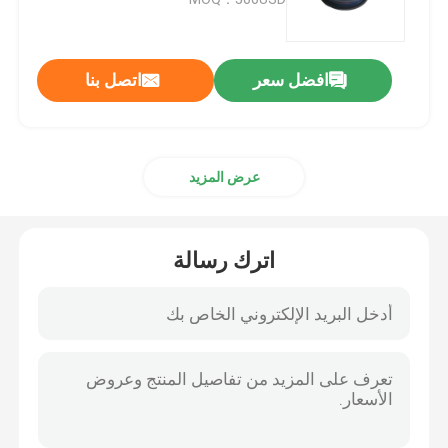
مقطورة النفط الأختام
افضل سعر
اتصل بنا
ختم النفط بو
عرض المزيد
النفط ختم الشفة
المطاط التمهيد الغبار
اترك رسالة
غسالة ختم
بتف شقة غسالة
يا خاتم الختم