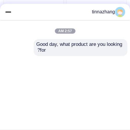
عالية القوة الأزرق بو
متعدد الألوان الهيدروليكية
tinnazhang
النفط ختم الهيدروليكية يو
اسطوانة النفط ختم،
كأس المكبس ختم
ارتفاع ضغط هوائي
المقاومة المذيبات
المطاط الأختام
2:57 AM
افضل سعر
افضل سعر
Good day, what product are you looking 
for?
اتصل بنا
اتصل بنا
عرض المزيد
منزل
حول نا
اتصل بنا
Desktop Site
خريطة الموقع
Privacy Policy