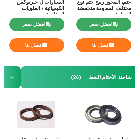
ختم، المحور رمح ختم نوع
السيارات ل جيربوكس
مختلف المقاومة منخفضة
الكيميائية / القلويات
الحرارة
المقاومة
افضل سعر
افضل سعر
اتصل بنا
اتصل بنا
شاحنة الأختام النفط
(36)