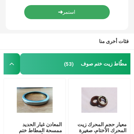
أجزاء المطاط مصبوب
مخصص المطاط جوانات
فئات أخرى منا
المعادن ختم غسالة
مطّاط زيت ختم صوف
(53)
آلة قطع معدنية
بلاستيك يقولب جزء
المثبتات المعدنية والسحابات
معيار حجم المحرك زيت
المعادن غبار الحديد
ختم رمح الميكانيكية
المحرك الأختام، صغيرة
ممسحة المطاط ختم