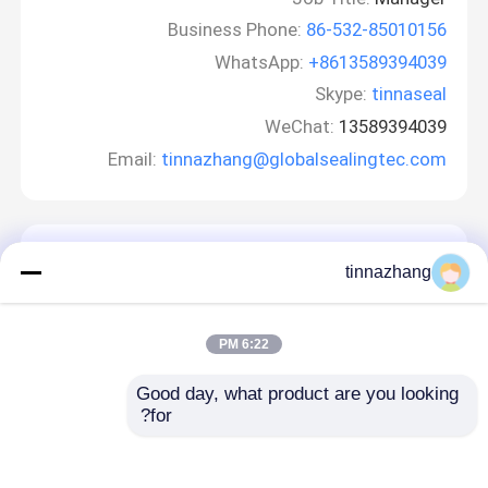
Business Phone:
86-532-85010156
WhatsApp:
+8613589394039
Skype:
tinnaseal
WeChat:
13589394039
Email:
tinnazhang@globalsealingtec.com
اترك رسالة
tinnazhang
6:22 PM
Good day, what product are you looking 
for?