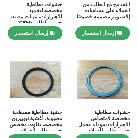
التسامح مع الطلب من
حشوات مطاطية
العملاء على غشاشات
مخصصة لتخميد
إلاستومر مصممة خصيصًا
الاهتزازات، عينات مصنعة
حسب الطلب (OEM)
مقبولة، مصممة لمتانة
إرسال استفسار
إرسال استفسار
عالية وامتصاص فائق
للصدمات
الصفحة الرئيسية
حشوات مطاطية
حشية مطاطية مسطحة
منتجات
مخصصة لامتصاص
مصبوبة، أغشية نيوبيرين
الاهتزازات سوداء تتحمل
مخصصة، تفاوت مخصص
حسب طلب العملاء
حسب طلب العملاء،
معلومات عنا
حلول إحكام للمعدات
حلول إحكام متينة