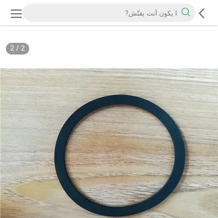
2
/
2