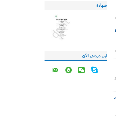
شهادة
ط
ابن دردش الآن
د 20 إلى 90 شور