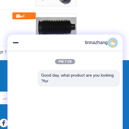
اتصل
tinnazhang
e 1 of 2
7:09 PM
Good day, what product are you looking 
طلب اقتباس
for?
أرسلت