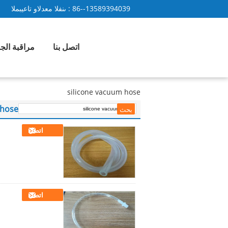
86--13589394039
المبيعات والدعم الفنى :
اتصل بنا
مراقبة الج
silicone vacuum hose
 hose
اتصل
اتصل