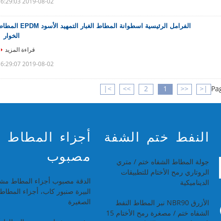
2019-08-02 16:29:03
الفرامل الرئيسية اسطوانة المطاط الغبار التمهيد الأسود PDM
الخوار
قراءة المزيد
2019-08-02 16:29:07
>|
>>
2
1
<<
|<
Pag
النفط ختم الشفة
أجزاء المطاط
مصبوب
جولة المطاط الشفاه ختم / متري
الروتاري رمح الأختام للتطبيقات
الدقة مصبوب أجزاء المطاط مش
الديناميكية
البيرة صنبور كاب، أجزاء المطاط
الصغيرة
الأزرق NBR90 نبر المطاط النفط
الشفاه ختم / مصغرة رمح الأختام 15