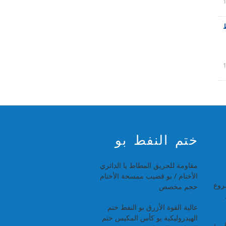
E المطاط
ختم النفط بو
مقاومة للحريق المطاط يا الدائري
الأختام / بو قضيب ممسحة الأختام
روع
حجم مخصص
عالية القوة الأزرق بو النفط ختم
الهيدروليكية يو كأس المكبس ختم