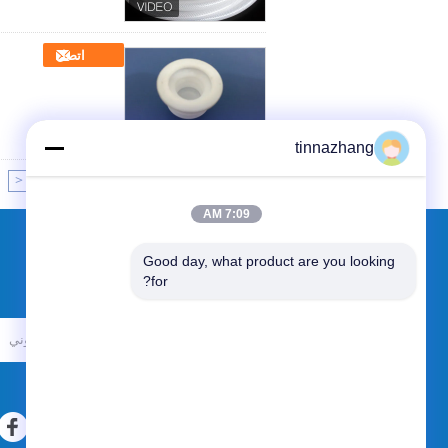
اتصل
tinnazhang
|<
Page 1 of 5
7:09 AM
Good day, what product are you looking 
طلب اقتباس
for?
أرسلت