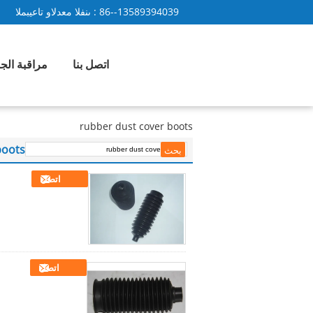
86--13589394039
المبيعات والدعم الفنى :
اتصل بنا
مراقبة الج
rubber dust cover boots
boots
اتصل
اتصل