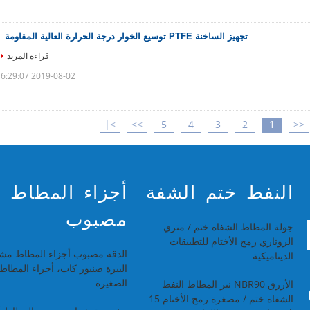
تجهيز الساخنة PTFE توسيع الخوار درجة الحرارة العالية المقاومة
قراءة المزيد
2019-08-02 16:29:07
>|
>>
5
4
3
2
1
<<
النفط ختم الشفة
أجزاء المطاط
مصبوب
جولة المطاط الشفاه ختم / متري
الروتاري رمح الأختام للتطبيقات
الدقة مصبوب أجزاء المطاط مش
الديناميكية
البيرة صنبور كاب، أجزاء المطاط
الصغيرة
الأزرق NBR90 نبر المطاط النفط
الشفاه ختم / مصغرة رمح الأختام 15