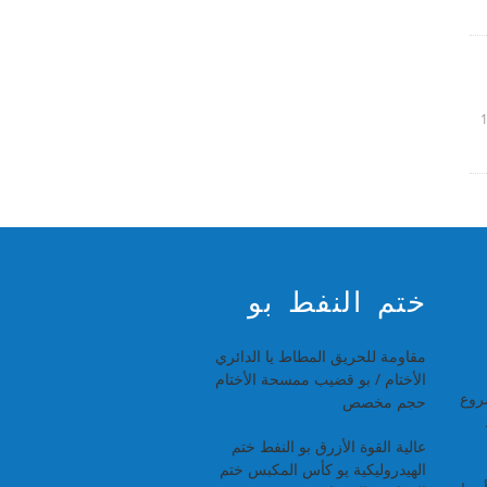
ختم النفط بو
مقاومة للحريق المطاط يا الدائري
الأختام / بو قضيب ممسحة الأختام
روع
حجم مخصص
عالية القوة الأزرق بو النفط ختم
الهيدروليكية يو كأس المكبس ختم