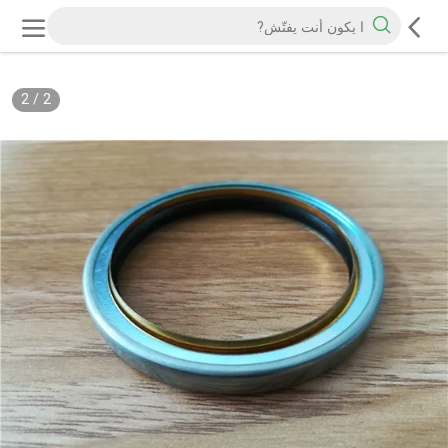
2
/
2