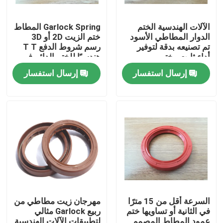
الآلات الهندسية الختم
Garlock Spring المطاط
الدوار المطاطي الأسود
ختم الزيت 2D أو 3D
تم تصنيعه بدقة لتوفير
رسم شروط الدفع T T
أداء ثابت وختم
هندسيًا للختم الدائم في
الآلات الصناعية
إرسال استفسار
إرسال استفسار
الصفحة الرئيسية
منتجات
السرعة أقل من 15 مترًا
مهرجان زيت مطاطي من
في الثانية أو تساويها ختم
ربيع Garlock مثالي
معلومات عنا
عمود المطاط المصمم
لتطبيقات الآلات الهندسية