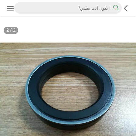
2
/
2