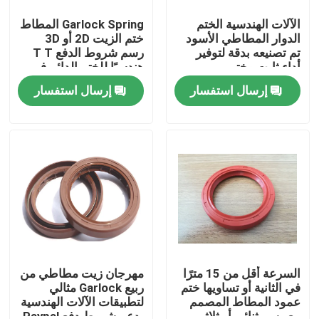
الآلات الهندسية الختم
Garlock Spring المطاط
الدوار المطاطي الأسود
ختم الزيت 2D أو 3D
تم تصنيعه بدقة لتوفير
رسم شروط الدفع T T
أداء ثابت وختم
هندسيًا للختم الدائم في
الآلات الصناعية
إرسال استفسار
إرسال استفسار
الصفحة الرئيسية
منتجات
السرعة أقل من 15 مترًا
مهرجان زيت مطاطي من
في الثانية أو تساويها ختم
ربيع Garlock مثالي
عمود المطاط المصمم
لتطبيقات الآلات الهندسية
معلومات عنا
مع رسم ثنائي أو ثلاثي
يدعم شروط دفع Paypal