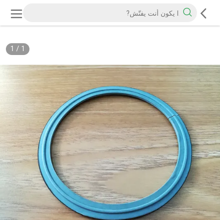
1
/
1