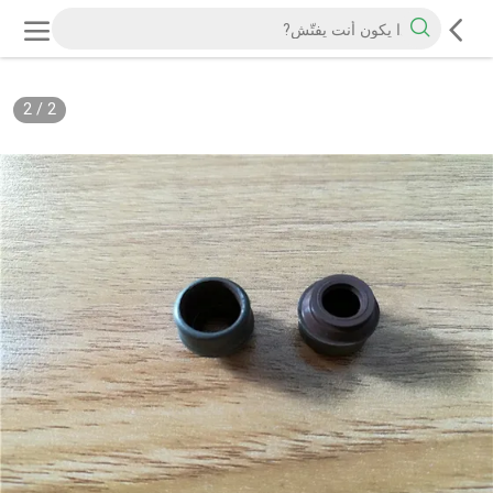
2
/
2