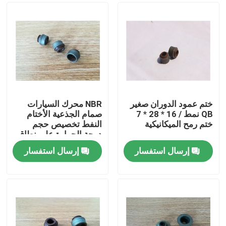
ختم عمود الدوران صغير
NBR محرك السيارات
QB نمط / 16 * 28 * 7
صمام الجذعية الأختام
ختم رمح الميكانيكية
النفط تخصيص حجم
درجة الحرارة على نطاق
واسع
إرسال استفسار
إرسال استفسار
الصفحة الرئيسية
منتجات
معلومات عنا