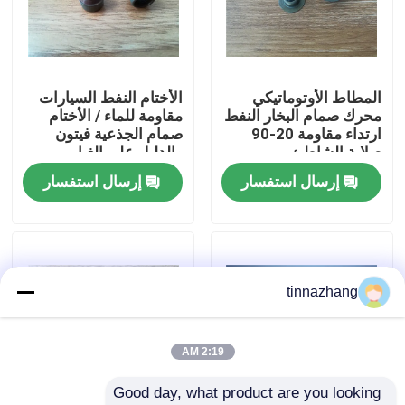
جولة في المعمل
المطاط الأوتوماتيكي
الأختام النفط السيارات
مراقبة الجودة
محرك صمام البخار النفط
مقاومة للماء / الأختام
ارتداء مقاومة 20-90
صمام الجذعية فيتون
صلابة الشاطئ
والدليل على الغبار
اتصل بنا
إرسال استفسار
إرسال استفسار
اطلب اقتباس
مطّاط زيت ختم صوف
tinnazhang
السيارات الأختام النفط
2:19 AM
Good day, what product are you looking 
شاحنة الأختام النفط