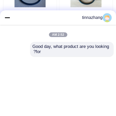
المسيل للدموع المقاومة
عالية القوة الأزرق بو
tinnazhang
الهيدروليكية ختم الشفة،
النفط ختم الهيدروليكية يو
دائم ختم البولي يوريثين
كأس المكبس ختم
النفط مع الحديد
المقاومة المذيبات
2:52 AM
افضل سعر
افضل سعر
Good day, what product are you looking 
for?
اتصل بنا
اتصل بنا
عرض المزيد
منزل
حول نا
اتصل بنا
Desktop Site
خريطة الموقع
Privacy Policy