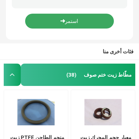
أجزاء المطاط مصبوب
مخصص المطاط جوانات
فئات أخرى منا
المعادن ختم غسالة
آلة قطع معدنية
مطّاط زيت ختم صوف
(38)
بلاستيك يقولب جزء
المثبتات المعدنية والسحابات
ختم رمح الميكانيكية
معيار حجم المحرك زيت
منجم الطاحن PTFE زيت