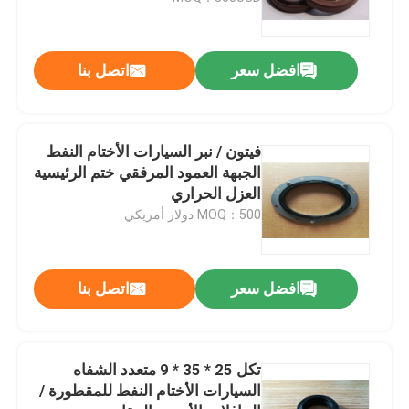
جولة في المعمل
افضل سعر
اتصل بنا
مراقبة الجودة
فيتون / نبر السيارات الأختام النفط
اتصل بنا
الجبهة العمود المرفقي ختم الرئيسية
العزل الحراري
MOQ：500 دولار أمريكي
اطلب اقتباس
مطّاط زيت ختم صوف
افضل سعر
اتصل بنا
السيارات الأختام النفط
تكل 25 * 35 * 9 متعدد الشفاه
السيارات الأختام النفط للمقطورة /
شاحنة الأختام النفط