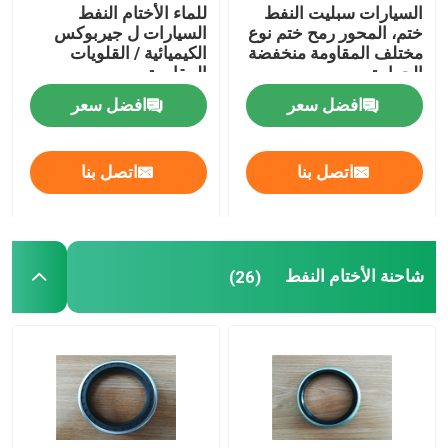
السيارات سبليت النفط
للماء الأختام النفط
ختم، المحور رمح ختم نوع
السيارات ل جيربوكس
مختلف المقاومة منخفضة
الكيميائية / القلويات
الحرارة
المقاومة
افضل سعر
افضل سعر
اتصل بنا
اتصل بنا
شاحنة الأختام النفط
(26)