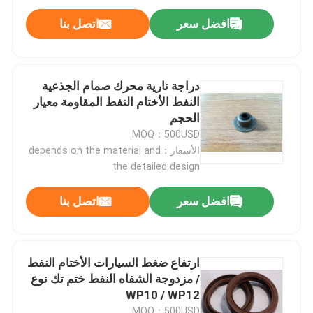
افضل سعر
اتصل بنا
دراجة نارية محرك صمام الجذعية
النفط الأختام النفط المقاومة معيار
الحجم
MOQ：500USD
الأسعار：depends on the material and
the detailed design
افضل سعر
اتصل بنا
الصفحة الرئيسية
ارتفاع ضغط السيارات الأختام النفط
منتجات
/ مزدوجة الشفاه النفط ختم تك نوع
WP10 / WP12
معلومات عنا
MOQ：500USD