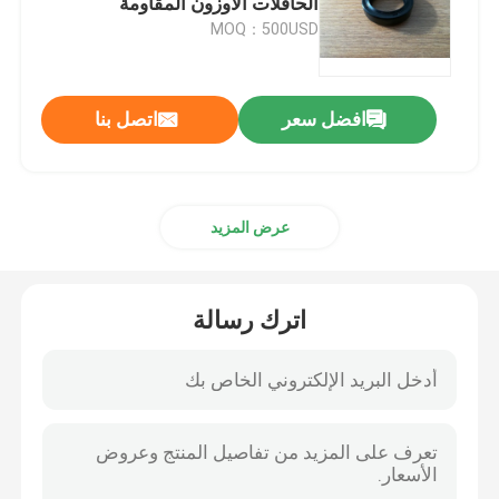
الحافلات الأوزون المقاومة
MOQ：500USD
مقطورة النفط الأختام
افضل سعر
اتصل بنا
ختم النفط بو
النفط ختم الشفة
عرض المزيد
المطاط التمهيد الغبار
اترك رسالة
غسالة ختم
بتف شقة غسالة
يا خاتم الختم