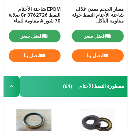
معيار الحجم معدن غلاف
EPDM شاحنة الأختام
شاحنة الأختام النفط جولة
النفط Cr 3762726 صلابة
مقاومة التآكل
70 شور A مقاومة للماء
افضل سعر
افضل سعر
اتصل بنا
اتصل بنا
مقطورة النفط الأختام
(64)