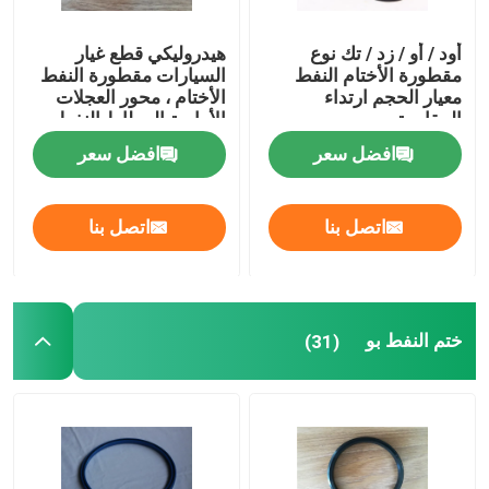
أود / أو / زد / تك نوع
هيدروليكي قطع غيار
مقطورة الأختام النفط
السيارات مقطورة النفط
معيار الحجم ارتداء
الأختام ، محور العجلات
المقاومة
الأمامية المطاط النفط
ختم موتور سيارة تحمل
افضل سعر
افضل سعر
اتصل بنا
اتصل بنا
ختم النفط بو
(31)