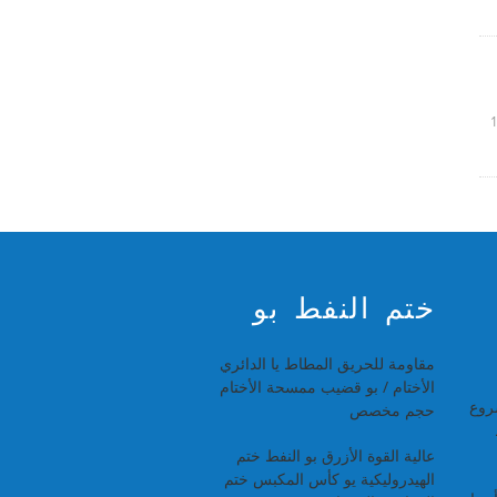
ختم النفط بو
مقاومة للحريق المطاط يا الدائري
الأختام / بو قضيب ممسحة الأختام
روع
حجم مخصص
عالية القوة الأزرق بو النفط ختم
الهيدروليكية يو كأس المكبس ختم