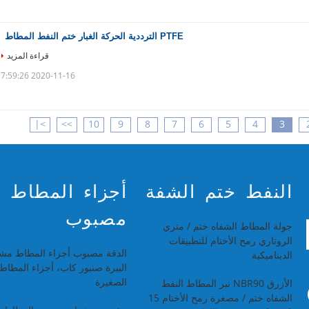
PTFE الترددية الحركة الغبار ختم النفط المطاط
قراءة المزيد
2020-11-16 17:59:26
>|
>>
10
9
8
7
6
5
4
3
النفط ختم الشفة
أجزاء المطاط
مصبوب
جولة المطاط الشفاه ختم / متري
الروتاري رمح الأختام للتطبيقات
الدقة مصبوب أجزاء المطاط مش
الديناميكية
البيرة صنبور كاب، أجزاء المطاط
الصغيرة
الأزرق NBR90 نبر المطاط النفط
الشفاه ختم / مصغرة رمح الأختام 15