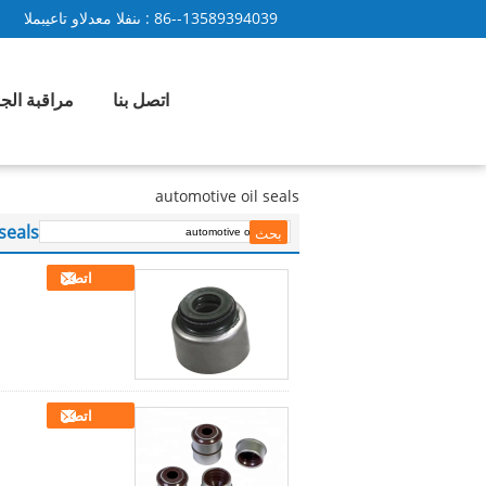
86--13589394039
المبيعات والدعم الفنى :
اتصل بنا
مراقبة الج
automotive oil seals
seals
اتصل
اتصل