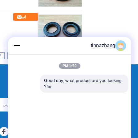
اتصل
tinnazhang
2
1
<<
|<
Page 3 of 19
1:50 PM
Good day, what product are you looking 
طلب اقتباس
for?
أرسلت