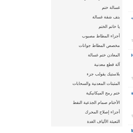
غسالة ختم
بتف شقة غسالة
رات
يا خاتم الختم
أجزاء المطاط مصبوب
مخصص المطاط جوانات
المعادن ختم غسالة
HA 
آلة قطع معدنية
بلاستيك يقولب جزء
المثبتات المعدنية والسحابات
ختم رمح الميكانيكية
ة
الأختام صمام الجذعية النفط
أجزاء إصلاح المحرك
التعبئة الألياف الغدة
MD