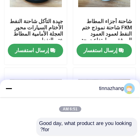
جولة في المعمل
شاحنة أجزاء المطاط
جيدة التآكل شاحنة النفط
FKM شاحنة نموذج ختم
الأختام السيارات محور
النفط لعمود العمود
العجلة الأمامية المطاط
مراقبة الجودة
المرفقي ، وارتفاع درجة
ختم النفط
الحرارة المقاومة
إرسال استفسار
إرسال استفسار
اتصل بنا
اطلب اقتباس
tinnazhang
مطّاط زيت ختم صوف
6:51 AM
السيارات الأختام النفط
Good day, what product are you looking 
for?
قطع غيار السيارات
السيارات الحرارة
شاحنة الأختام النفط
الجبهة محور العجلة
المقاومة شاحنة محور