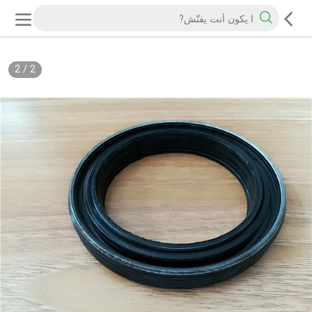
2
/
2