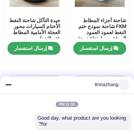
جولة في المعمل
شاحنة أجزاء المطاط
جيدة التآكل شاحنة النفط
FKM شاحنة نموذج ختم
الأختام السيارات محور
النفط لعمود العمود
العجلة الأمامية المطاط
مراقبة الجودة
المرفقي ، وارتفاع درجة
ختم النفط
الحرارة المقاومة
إرسال استفسار
إرسال استفسار
اتصل بنا
اطلب اقتباس
tinnazhang
مطّاط زيت ختم صوف
11:30 PM
السيارات الأختام النفط
Good day, what product are you looking 
for?
قطع غيار السيارات
السيارات الحرارة
شاحنة الأختام النفط
الجبهة محور العجلة
المقاومة شاحنة محور