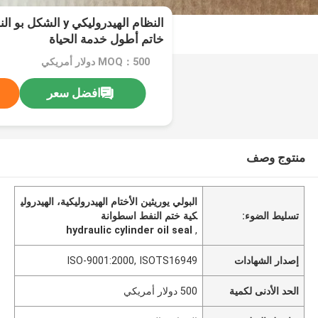
النظام الهيدروليكي y 
خاتم أطول خدمة الحياة
MOQ：500 دولار أمريكي
افضل سعر
منتوج وصف
البولي يوريثين الأختام الهيدروليكية، الهيدرولي
تسليط الضوء:
كية ختم النفط اسطوانة
hydraulic cylinder oil seal
,
إصدار الشهادات
ISO-9001:2000, ISOTS16949
الحد الأدنى لكمية
500 دولار أمريكي