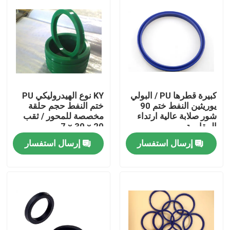
كبيرة قطرها PU / البولي
KY نوع الهيدروليكي PU
يوريثين النفط ختم 90
ختم النفط حجم حلقة
شور صلابة عالية ارتداء
مخصصة للمحور / ثقب
المقاومة
20 × 30 × 7
إرسال استفسار
إرسال استفسار
الصفحة الرئيسية
منتجات
معلومات عنا