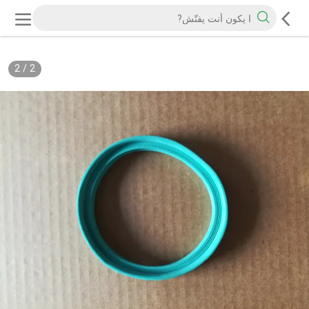
2
/
2