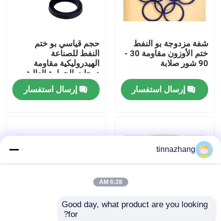
جولة في المعمل
شفة مزدوجة بو النفط
حجم قياسي بو ختم
ختم الأوزون مقاومة 30 -
النفط للصناعة
مراقبة الجودة
90 شور صلابة
الهيدروليكية مقاومة
درجات الحرارة العالية
إرسال استفسار
إرسال استفسار
اتصل بنا
اطلب اقتباس
tinnazhang
مطّاط زيت ختم صوف
6:28 AM
السيارات الأختام النفط
Good day, what product are you looking 
for?
شاحنة الأختام النفط
YX نوع الغبار مقاومة
PU المواد الهيدروليكية