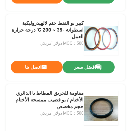
كبير بو النفط ختم لالهيدروليكية
اسطوانة -35 ~ 200 ℃ درجة حرارة
العمل
MOQ：500 دولار أمريكي
افضل سعر
اتصل بنا
مقاومة للحريق المطاط يا الدائري
الأختام / بو قضيب ممسحة الأختام
حجم مخصص
MOQ：500 دولار أمريكي