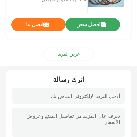
مقطورة النفط الأختام
افضل سعر
اتصل بنا
ختم النفط بو
عرض المزيد
النفط ختم الشفة
المطاط التمهيد الغبار
اترك رسالة
غسالة ختم
بتف شقة غسالة
يا خاتم الختم