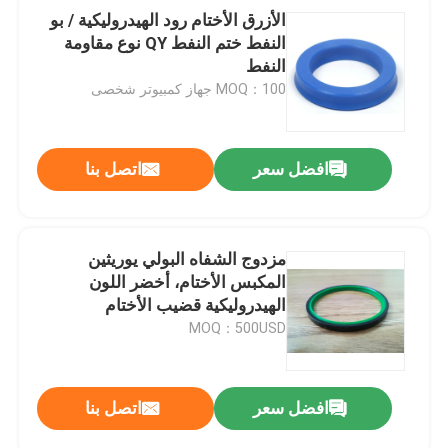
الأزرق الأختام رود الهيدروليكية / بو
النفط ختم النفط QY نوع مقاومة
النفط
MOQ：100 جهاز كمبيوتر شخصى
افضل سعر
اتصل بنا
مزدوج الشفاه البولي يوريثين
المكبس الأختام، أخضر اللون
الهيدروليكية قضيب الأختام
MOQ：500USD
افضل سعر
اتصل بنا