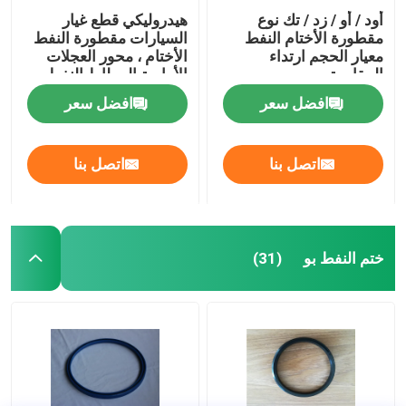
أود / أو / زد / تك نوع
هيدروليكي قطع غيار
مقطورة الأختام النفط
السيارات مقطورة النفط
معيار الحجم ارتداء
الأختام ، محور العجلات
المقاومة
الأمامية المطاط النفط
ختم موتور سيارة تحمل
افضل سعر
افضل سعر
اتصل بنا
اتصل بنا
ختم النفط بو
(31)