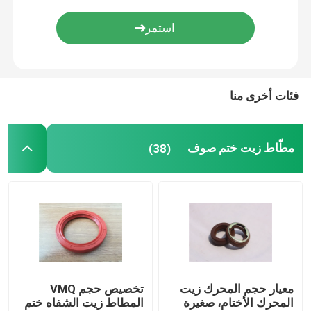
أجزاء المطاط مصبوب
مخصص المطاط جوانات
فئات أخرى منا
المعادن ختم غسالة
مطّاط زيت ختم صوف
(38)
آلة قطع معدنية
بلاستيك يقولب جزء
المثبتات المعدنية والسحابات
معيار حجم المحرك زيت
تخصيص حجم VMQ
ختم رمح الميكانيكية
المحرك الأختام، صغيرة
المطاط زيت الشفاه ختم