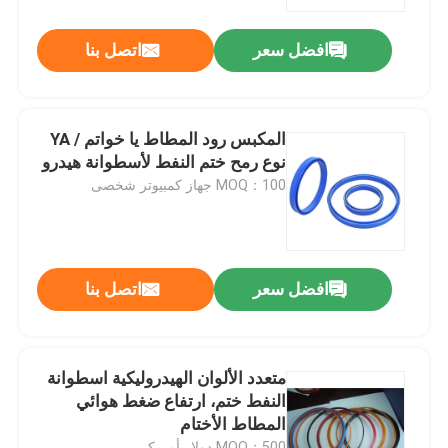
افضل سعر
اتصل بنا
جولة في المعمل
مراقبة الجودة
المكبس رود المطاط يا خواتم / YA
نوع رمح ختم النفط لأسطوانة هيدرو
اتصل بنا
MOQ：100 جهاز كمبيوتر شخصى
اطلب اقتباس
افضل سعر
اتصل بنا
مطّاط زيت ختم صوف
السيارات الأختام النفط
متعدد الألوان الهيدروليكية اسطوانة
النفط ختم، ارتفاع ضغط هوائي
المطاط الأختام
شاحنة الأختام النفط
MOQ：500 دولار أمريكي