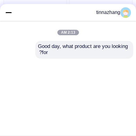
المسيل للدموع المقاومة
عالية القوة الأزرق بو
tinnazhang
الهيدروليكية ختم الشفة،
النفط ختم الهيدروليكية يو
دائم ختم البولي يوريثين
كأس المكبس ختم
النفط مع الحديد
المقاومة المذيبات
2:13 AM
افضل سعر
افضل سعر
Good day, what product are you looking 
for?
اتصل بنا
اتصل بنا
عرض المزيد
منزل
حول نا
اتصل بنا
Desktop Site
خريطة الموقع
Privacy Policy