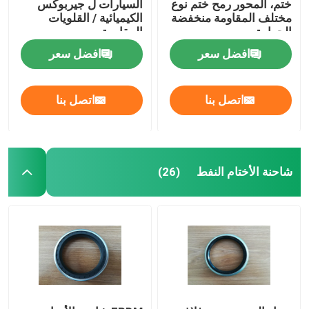
ختم، المحور رمح ختم نوع
السيارات ل جيربوكس
مختلف المقاومة منخفضة
الكيميائية / القلويات
الحرارة
المقاومة
افضل سعر
افضل سعر
اتصل بنا
اتصل بنا
شاحنة الأختام النفط
(26)