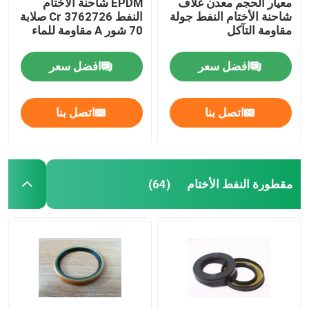
معيار الحجم معدن غلاف
EPDM شاحنة الأختام
شاحنة الأختام النفط جولة
النفط Cr 3762726 صلابة
مقاومة التآكل
70 شور A مقاومة للماء
افضل سعر
افضل سعر
اتصل بنا
اتصل بنا
مقطورة النفط الأختام
(64)