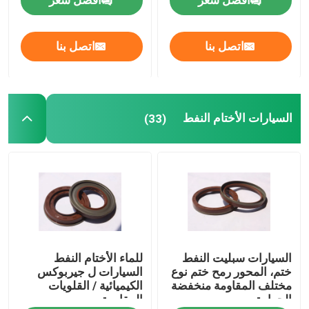
افضل سعر
افضل سعر
مقطورة النفط الأختام
اتصل بنا
اتصل بنا
ختم النفط بو
السيارات الأختام النفط
(33)
النفط ختم الشفة
المطاط التمهيد الغبار
غسالة ختم
بتف شقة غسالة
السيارات سبليت النفط
للماء الأختام النفط
ختم، المحور رمح ختم نوع
السيارات ل جيربوكس
مختلف المقاومة منخفضة
الكيميائية / القلويات
يا خاتم الختم
الحرارة
المقاومة