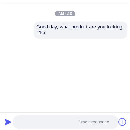
دائم ختم البولي يوريثين
شقة طوقا المقاومة للنفط
النفط مع الحديد
4:18 AM
افضل سعر
افضل سعر
Good day, what product are you looking 
for?
اتصل بنا
اتصل بنا
عرض المزيد
منزل
حول نا
اتصل بنا
Desktop Site
خريطة الموقع
Privacy Policy
جودة
مطّاط زيت ختم صوف
مصنع الصين.Copyright ©
2026 Qingdao Global Sealing-tec co., Ltd. All
Rights Reserved.