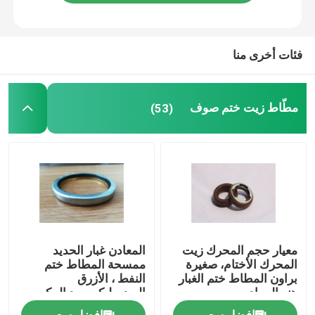
جولة في المعمل
فئات أخرى منا
مراقبة الجودة
مطّاط زيت ختم صوف
(53)
اتصل بنا
اطلب اقتباس
مطّاط زيت ختم صوف
معيار حجم المحرك زيت
المعادن غبار الحديد
السيارات الأختام النفط
المحرك الأختام، صغيرة
ممسحة المطاط ختم
براون المطاط ختم الغبار
النفط ، الأزرق
هنر المواد
الهيدروليكي رود المكبس
ختم
شاحنة الأختام النفط