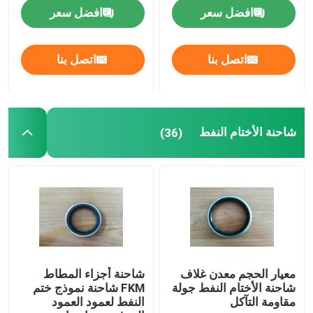
افضل سعر
افضل سعر
أجزاء المطاط مصبوب
اتصل بنا
اتصل بنا
مخصص المطاط جوانات
المعادن ختم غسالة
شاحنة الأختام النفط
(36)
آلة قطع معدنية
بلاستيك يقولب جزء
المثبتات المعدنية والسحابات
معيار الحجم معدن غلاف
شاحنة أجزاء المطاط
شاحنة الأختام النفط جولة
FKM شاحنة نموذج ختم
ختم رمح الميكانيكية
مقاومة التآكل
النفط لعمود العمود