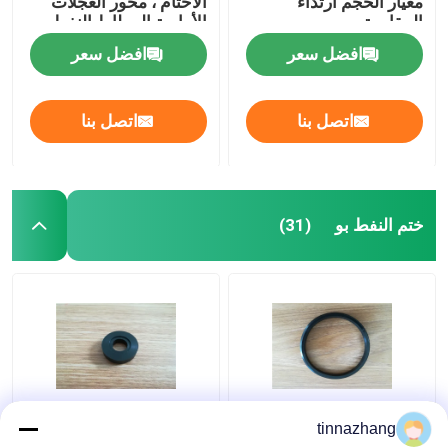
معيار الحجم ارتداء
الأختام ، محور العجلات
المقاومة
الأمامية المطاط النفط
ختم موتور سيارة تحمل
افضل سعر
افضل سعر
اتصل بنا
اتصل بنا
ختم النفط بو
(31)
المسيل للدموع المقاومة
عرف تسرب جولة
tinnazhang
الهيدروليكية ختم الشفة،
المطاط جوانات / epdm