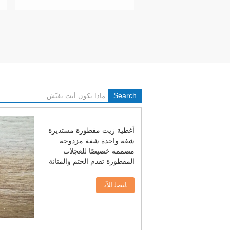
أغطية زيت مقطورة مستديرة
شفة واحدة شفة مزدوجة
مصممة خصيصًا للعجلات
المقطورة تقدم الختم والمتانة
ﺎﺘﺼﻟ ﺍﻶﻧ