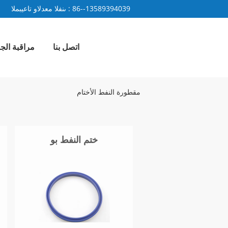
86--13589394039
المبيعات والدعم الفنى :
اتصل بنا
مراقبة الج
مقطورة النفط الأختام
ختم النفط بو