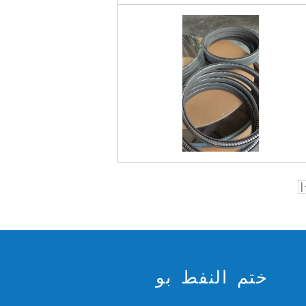
>
ختم النفط بو