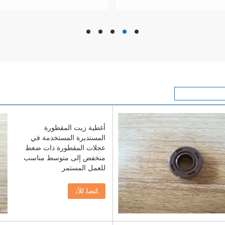
hd
hd
hd
hd
hd
أغطية زيت المقطورة
المستديرة المستخدمة في
عجلات المقطورة ذات ضغط
منخفض إلى متوسط مناسب
للعمل المستمر
ﺎﺘﺼﻟ ﺍﻶﻧ