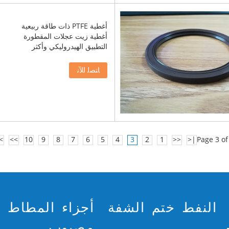
أغطية PTFE ذات طاقة ربيعية
أغطية زيت عجلات المقطورة
التطبيق الهيدروليكي وأكثر
ﺎﺘﺼﻟ ﺍﻶﻧ
|
>>
10
9
8
7
6
5
4
3
2
1
<<
|<
Page 3 of
النفط ختم الشفة
أجزاء المطاط
مصبوب