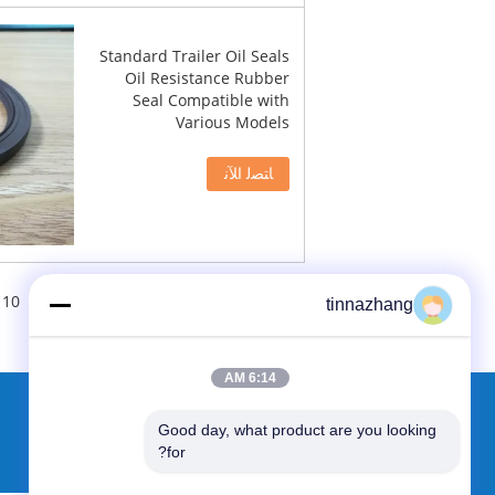
Standard Trailer Oil Seals
Oil Resistance Rubber
Seal Compatible with
Various Models
ﺎﺘﺼﻟ ﺍﻶﻧ
 10
tinnazhang
6:14 AM
Good day, what product are you looking 
طلب اقتباس
for?