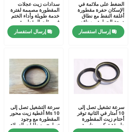
الضغط على ملائمة في
سدادات زيت عجلات
الإسكان حفرة مقطورة
المقطورة مصممة لفترة
أغلفة النفط مع نطاق
خدمة طويلة وأداء الختم
درجة الحرارة من ناقص
في بيئات المقطورة
40 درجة مئوية إلى 120
المتطلبة
إرسال استفسار
إرسال استفسار
درجة مئوية والوقوف أو
Nostand الخيارات
الصفحة الرئيسية
سرعة تشغيل تصل إلى
سرعة التشغيل تصل إلى
منتجات
10 أمتار في الثانية توفر
10 Ms أغطية زيت محور
أختام زيت المقطورة
المقطورة مع وجود
طريقة تركيب مناسبة
تسامح مع طلبات العملاء
معلومات عنا
للصحافة والتسامح حسب
لتحسين المتانة والأداء