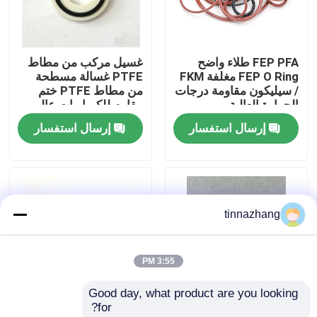
جولة في المعمل
FEP PFA طلاء واضح
غسيل مركب من مطاط
FEP O Ring مغلفة FKM
PTFE غسالة مسطحة
مراقبة الجودة
/ سيليكون مقاومة درجات
من مطاط PTFE ختم
الحرارة العالية
مقاوم للكيماويات عالي
الدقة
إرسال استفسار
إرسال استفسار
اتصل بنا
اطلب اقتباس
tinnazhang
مطّاط زيت ختم صوف
3:55 PM
السيارات الأختام النفط
Good day, what product are you looking 
for?
شاحنة الأختام النفط
FKM75 O-Ring.
FKM PTFE O-Ring O-