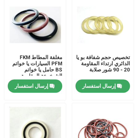
تخصيص حجم شفافة بو يا
مغلفة المطاط FKM
الدائري ارتداء المقاومة
PFM السيارات يا خواتم
20 - 90 شور صلابة
BS حامل يا خواتم
الشيخوخة المقاومة
إرسال استفسار
إرسال استفسار
الصفحة الرئيسية
منتجات
معلومات عنا