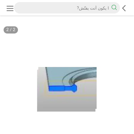
2
/
2