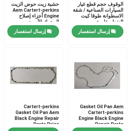
الوقوف حجم قطع غيار
حشية زيت حوض الزيت
السيارات الصناعية / شقة
Aem Cartert-perkins
الاسطوانة طوقا كيت
Engine أجزاء إصلاح
النفط مقاومة
المحرك الأسود
إرسال استفسار
إرسال استفسار
الصفحة الرئيسية
Cartert-perkins
Gasket Oil Pan Aem
منتجات
Gasket Oil Pan Aem
Cartert-perkins
Black Engine Repair
Engine Black Engine
Parts Price
Repair Parts
معلومات عنا