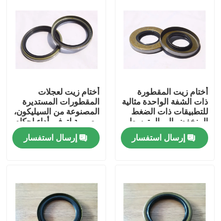
أختام زيت المقطورة
أختام زيت لعجلات
ذات الشفة الواحدة مثالية
المقطورات المستديرة
للتطبيقات ذات الضغط
المصنوعة من السيليكون،
المنخفض إلى المتوسط
مصممة لتوفير أداء إحكام
للعجلات، حل متين
ثابت في ظل ظروف
إرسال استفسار
إرسال استفسار
وطويل الأمد
درجات حرارة متفاوتة
الصفحة الرئيسية
منتجات
معلومات عنا