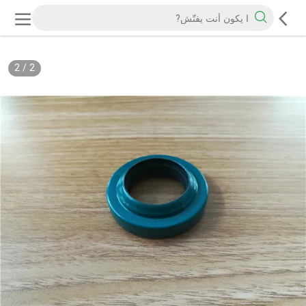
2
/
2