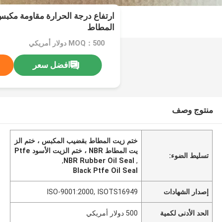
ارتفاع درجة الحرارة مقاومة مكب
المطاط
MOQ：500 دولار أمريكي
افضل سعر
منتوج وصف
ختم زيت المطاط بقضيب المكبس ، ختم الز
يت المطاط NBR ، ختم الزيت الأسود Ptfe
تسليط الضوء:
,
NBR Rubber Oil Seal
,
Black Ptfe Oil Seal
إصدار الشهادات
ISO-9001:2000, ISOTS16949
الحد الأدنى لكمية
500 دولار أمريكي