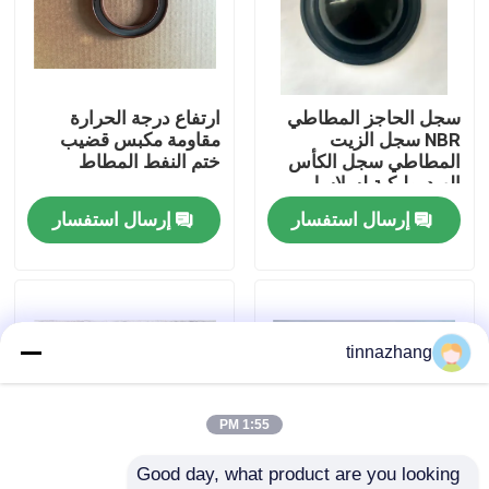
جولة في المعمل
سجل الحاجز المطاطي
ارتفاع درجة الحرارة
مراقبة الجودة
NBR سجل الزيت
مقاومة مكبس قضيب
المطاطي سجل الكأس
ختم النفط المطاط
الهيدروليكية لسلاسل
اتصل بنا
المكابح الرئيسية
إرسال استفسار
إرسال استفسار
اطلب اقتباس
مطّاط زيت ختم صوف
tinnazhang
السيارات الأختام النفط
1:55 PM
Good day, what product are you looking 
شاحنة الأختام النفط