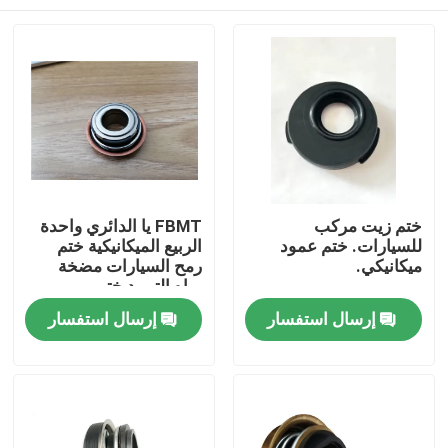
ختم زيت مركب
FBMT يا الدائري واحدة
للسيارات. ختم عمود
الربيع الميكانيكية ختم
ميكانيكي.
رمح السيارات مضخة
مياه التبريد ختم
الميكانيكية
الصفحة الرئيسية
إرسال استفسار
إرسال استفسار
منتجات
معلومات عنا