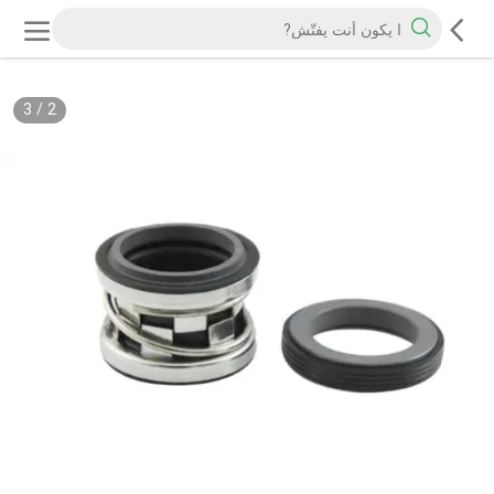
3
/
2