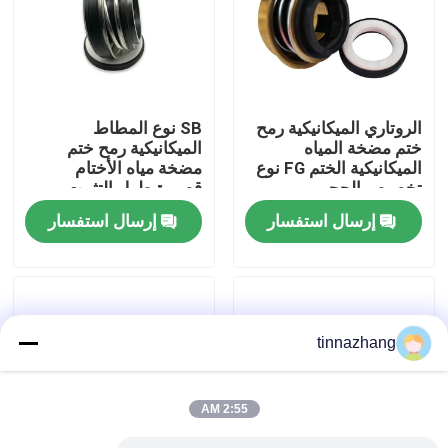
جولة في المعمل
مراقبة الجودة
الروتاري الميكانيكية رمح
SB نوع المطاط
ختم مضخة المياه
الميكانيكية رمح ختم
الميكانيكية الختم FG نوع
مضخة مياه الأختام
اتصل بنا
تخصيص الحجم
قصيرة طول التثبيت
المحوري
إرسال استفسار
إرسال استفسار
اطلب اقتباس
مطّاط زيت ختم صوف
tinnazhang
السيارات الأختام النفط
2:55 AM
شاحنة الأختام النفط