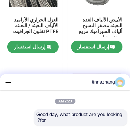
جولة في المعمل
الأبيض الألياف الغدة
العزل الحراري الأراميد
التعبئة مضفر النسيج
الألياف التعبئة / التعبئة
ألياف السيراميك مربع
PTFE تفلون الجرافيت
مراقبة الجودة
مضفر حبل
إرسال استفسار
إرسال استفسار
اتصل بنا
اطلب اقتباس
tinnazhang
مطّاط زيت ختم صوف
2:23 AM
السيارات الأختام النفط
Good day, what product are you looking 
for?
نقية PTFE الألياف الغدة
مضخة الألياف الغدة
شاحنة الأختام النفط
التعبئة العزل الحراري
التعبئة الاصطناعية الألياف