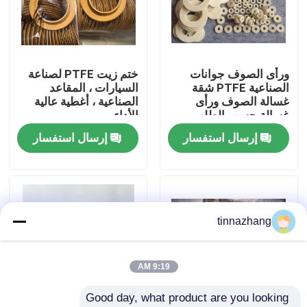
جولة في المعمل
ورأى الصوف جوانات
ختم زيت PTFE لصناعة
مراقبة الجودة
الصناعية PTFE شقة
السيارات ، المقاعد
غسالة الصوف ورأى
الصناعية ، أغطية عالية
غسالة حسب الطلب
الأداء
اتصل بنا
حجم ختم النفط
إرسال استفسار
إرسال استفسار
اطلب اقتباس
مطّاط زيت ختم صوف
tinnazhang
السيارات الأختام النفط
9:19 AM
Good day, what product are you looking 
شاحنة الأختام النفط