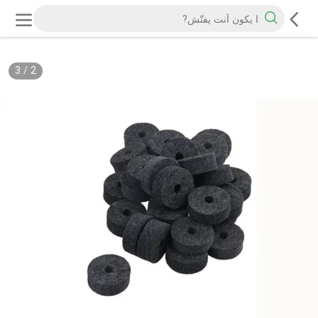
3
/
2