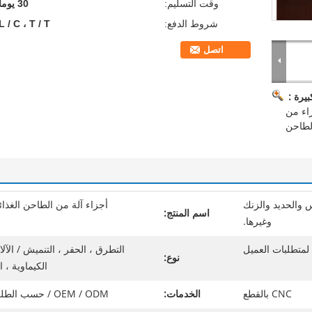
وقت التسليم:
30 يوما
شروط الدفع:
L / C ، T / T
اتصل
يرة :
زاء من
الطاحن
اس والحديد والزنك
أجزاء آلة من الطاحن الغذا
اسم المنتج:
وغيرها.
لمتطلبات العميل
التطرق ، الحفر ، التنميش / الآل
نوع:
الكيماوية ، ا
CNC بالقطع
الخدمات:
OEM / ODM / حسب الطلب