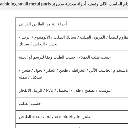
ام الحاسب الآلي وتصنيع أجزاء معدنية صغيرة
,
achining small metal parts
أجزاء آلة من الطاحن الغذائي
لمقاوم للصدأ / الكربون الصلب / سبائك الصلب / الألومنيوم / الزنك /
الحديد / النحاس / سبائك
حسب طلب العملاء ، حسب الطلب وفقا للرسم أو العينة
 باستخدام الحاسب الآلي / الخراطة / طحن / الحفر / تحول / طحن /
تشكيل / مملة
البولندية / تصفيح / طلاء / التخميل / PVD / الرمل الانفجار
حسب الطلب
طحن polyformaldehyde ، الغذاء الطاحن