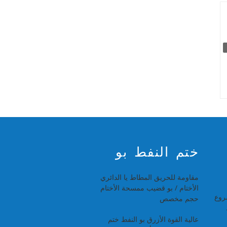
ختم النفط بو
مقاومة للحريق المطاط يا الدائري
الأختام / بو قضيب ممسحة الأختام
روع
حجم مخصص
عالية القوة الأزرق بو النفط ختم