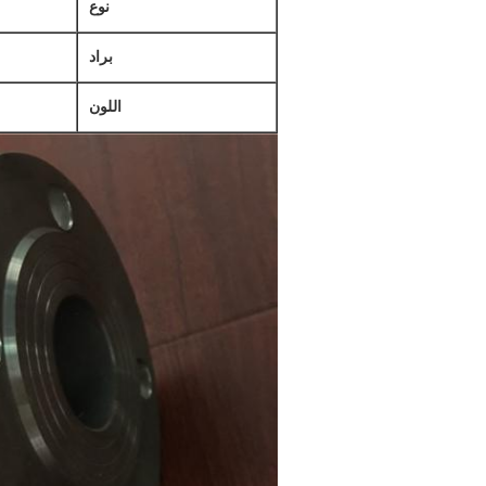
نوع
براد
اللون