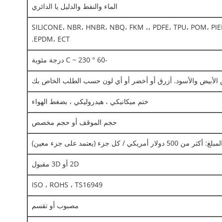
الماء والنفط والدليل يا الدائري
SILICONE، NBR، HNBR، NBQ، FKM ،، PDFE، TPU، POM، PI
EPDM، ECT.
-60 ° C ~ 230 درجة مئوية
الأبيض والأسود. أزرق أو أخضر أو ​​أي لون حسب الطلب الخاص بك
ختم ميكانيكي ، هيدروليكي ، بضغط الهواء
حجم الموقف أو حجم مخصص
مبلغ: أكثر من 500 دولار أمريكي / كل جزء (يعتمد على جزء معين)
2D أو 3D مقبول
ISO ، ROHS ، TS16949
مصبوب أو تقسم