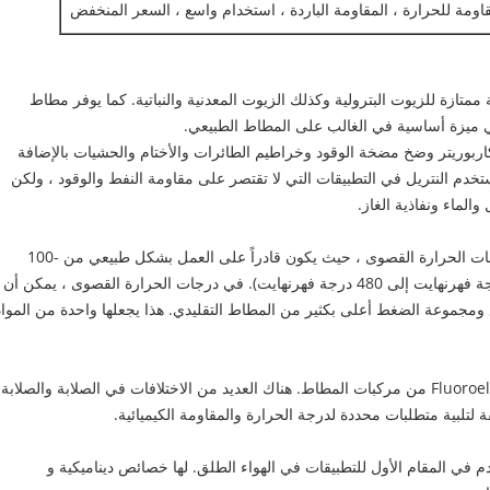
قاومة للحرارة ، المقاومة الباردة ، استخدام واسع ، السعر المنخفض
لنيتريل (NBR، Buna-N) مقاومة ممتازة للزيوت البترولية وكذلك الزيوت المعدنية والنباتية. كما يوفر مطاط
ي ميزة أساسية في الغالب على المطاط الطبيعي.
كاربوريتر وضخ مضخة الوقود وخراطيم الطائرات والأختام والحشيات بالإضافة
ستخدم النتريل في التطبيقات التي لا تقتصر على مقاومة النفط والوقود ، ولكن
الماء ونفاذية الغاز.
يوفر مطاط السيليكون مقاومة كبيرة في درجات الحرارة القصوى ، حيث يكون قادراً على العمل بشكل طبيعي من -100
درجة مئوية إلى + 250 درجة مئوية (-150 درجة فهرنهايت إلى 480 درجة فهرنهايت). في درجات الحرارة القصوى ، يمكن أن
 ومجموعة الضغط أعلى بكثير من المطاط التقليدي. هذا يجعلها واحدة من المواد
ينتمي إلى مجموعة Fluoroelastomers (FKM / FPM) من مركبات المطاط. هناك العديد من الاختلافات في الصلابة والصلابة
تلبية متطلبات محددة لدرجة الحرارة والمقاومة الكيميائية.
دم في المقام الأول للتطبيقات في الهواء الطلق. لها خصائص ديناميكية و