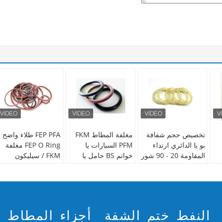
تخصيص حجم شفافة
مغلفة المطاط FKM
FEP PFA طلاء واضح
بو يا الدائري ارتداء
PFM السيارات يا
FEP O Ring مغلفة
المقاومة 20 - 90 شور
خواتم BS حامل يا
FKM / سيليكون
صلابة
خواتم الشيخوخة
مقاومة درجات
قة
المقاومة
الحرارة العالية
مواد:
PU
بحجم:
صنع وفقا لطلب
مواد:
المطاط + PTFE
مواد:
المواد الأساسية:
الزّبون حجم
بحجم:
AS568 ، JIS
سيليكون / FKM ،
النفط ختم الشفة
أجزاء المطاط
اللون:
الأحمر والأسود
B2401 ، DIN 3371 ،
الطبقة الخارجية: PTFE