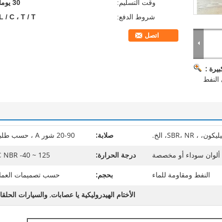
وقت التسليم:
30 يوما
شروط الدفع:
L / C ، T / T
اتصل
يرة :
صلابة:
20-90 شور A ، حسب طلبك
ألوان سوداء أو مخصصة
درجة الحرارة:
NBR -40 ~ 125 ℃
النفط ومقاومة للماء
بحجم:
حسب تصميمات العملا
الأختام الهيدروليكية يا عصابات
,
والسيارات الحلق