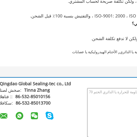
ة ، ولكن تكلفة صريحة لحساب المشتري.
ي؟
ولكن لا تدفع تكلفة الشحن.
,
ة يا الدائري
الأختام الهيدروليكية يا عصابات
Qingdao Global Sealing-tec co., Ltd
Tinna Zhang
اتصل شخص:
86-532-85010156
الهاتف ::
86-532-85013700
الفاكس: