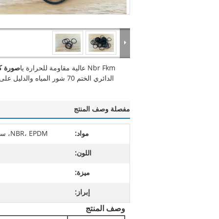
Nbr Fkm عالية مقاومة للحرارة يا
صورة كب
الدائري الختم 70 شور المياه والدليل على النفط
مفصلة وصف المنتج
مواد:
NBR، EPDM، سيليكون، ، SBR، NR، الخ.
اللون:
ميزة:
إبراز:
وصف المنتج