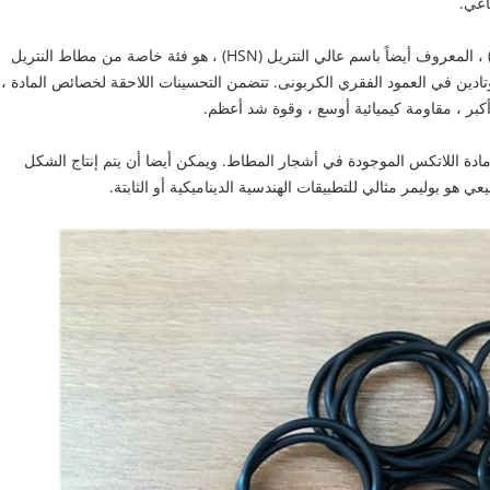
اعي.
مطاط البوتاديين المهدرج من النتريل (HNBR) ، المعروف أيضاً باسم عالي النتريل (HSN) ، هو فئة خاصة من مطاط النتريل
البوتادين في العمود الفقري الكربونى. تتضمن التحسينات اللاحقة لخصائص المادة ،
دة اللاتكس الموجودة في أشجار المطاط. ويمكن أيضا أن يتم إنتاج الشكل
 هو بوليمر مثالي للتطبيقات الهندسية الديناميكية أو الثابتة.