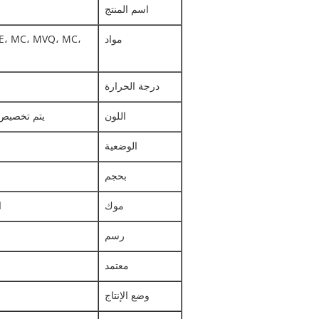
اسم المنتج
مواد
EE، MC، MVQ، MC،
درجة الحرارة
اللون
يتم تخصيص 
الوضعية
بحجم
موك
ال
رسم
معتمد
وضع الإنتاج