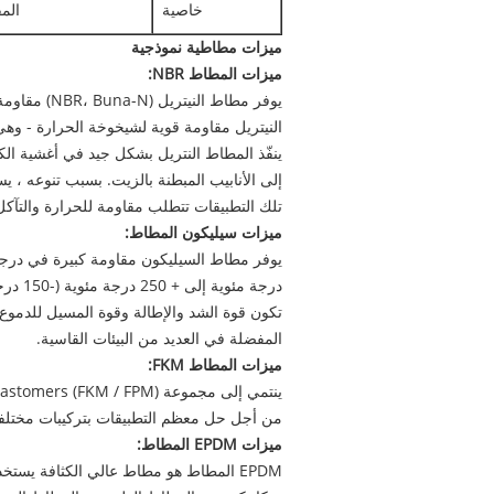
خاصية
الم
ميزات مطاطية نموذجية
ميزات المطاط NBR:
يوفر مطاط ا
النيتريل مقاومة قوية لشيخوخة الحرارة - وه
ينفّذ المطاط النتريل بشكل جيد في أغشية ال
إلى الأنابيب المبطنة بالزيت. بسبب تنوعه ، ي
تلك التطبيقات تتطلب مقاومة للحرارة والتآكل و
ميزات سيليكون المطاط:
تكون قوة الشد والإطالة وقوة المسيل للدموع
المفضلة في العديد من البيئات القاسية.
ميزات المطاط FKM:
من أجل حل معظم التطبيقات بتركيبات مختلفة ل
ميزات EPDM المطاط:
EPDM المطاط هو مطاط عالي الكثافة يستخ