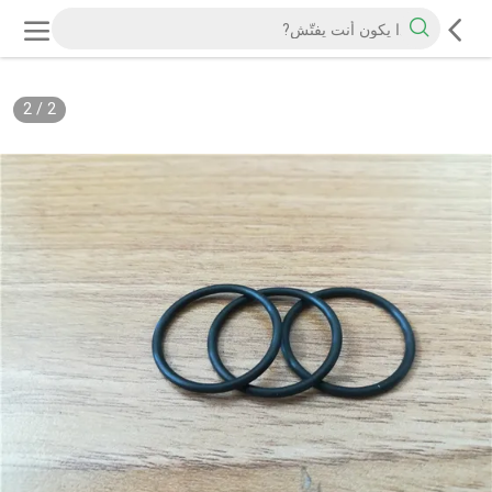
2
/
2