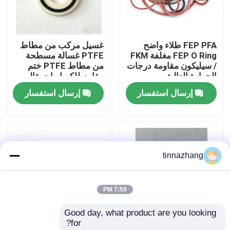
جولة في المعمل
FEP PFA طلاء واضح
غسيل مركب من مطاط
FEP O Ring مغلفة FKM
PTFE غسالة مسطحة
مراقبة الجودة
/ سيليكون مقاومة درجات
من مطاط PTFE ختم
الحرارة العالية
مقاوم للكيماويات عالي
الدقة
إرسال استفسار
إرسال استفسار
اتصل بنا
اطلب اقتباس
tinnazhang
مطّاط زيت ختم صوف
7:59 PM
السيارات الأختام النفط
Good day, what product are you looking 
for?
شاحنة الأختام النفط
FKM75 O-Ring.
FKM PTFE O-Ring O-