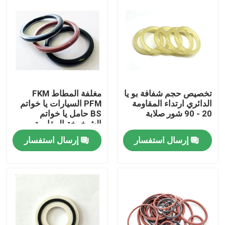
تخصيص حجم شفافة بو يا
مغلفة المطاط FKM
الدائري ارتداء المقاومة
PFM السيارات يا خواتم
20 - 90 شور صلابة
BS حامل يا خواتم
الشيخوخة المقاومة
إرسال استفسار
إرسال استفسار
الصفحة الرئيسية
منتجات
معلومات عنا