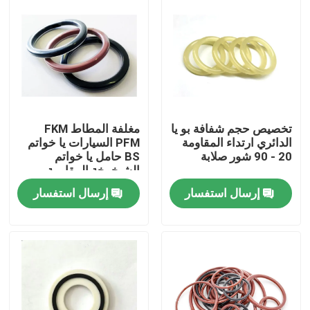
تخصيص حجم شفافة بو يا
مغلفة المطاط FKM
الدائري ارتداء المقاومة
PFM السيارات يا خواتم
20 - 90 شور صلابة
BS حامل يا خواتم
الشيخوخة المقاومة
إرسال استفسار
إرسال استفسار
الصفحة الرئيسية
منتجات
معلومات عنا