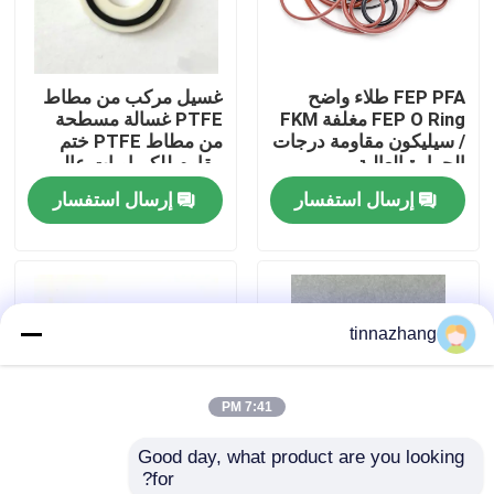
جولة في المعمل
FEP PFA طلاء واضح
غسيل مركب من مطاط
FEP O Ring مغلفة FKM
PTFE غسالة مسطحة
مراقبة الجودة
/ سيليكون مقاومة درجات
من مطاط PTFE ختم
الحرارة العالية
مقاوم للكيماويات عالي
الدقة
إرسال استفسار
إرسال استفسار
اتصل بنا
اطلب اقتباس
tinnazhang
مطّاط زيت ختم صوف
7:41 PM
السيارات الأختام النفط
Good day, what product are you looking 
for?
شاحنة الأختام النفط
FKM75 O-Ring.
FKM PTFE O-Ring O-