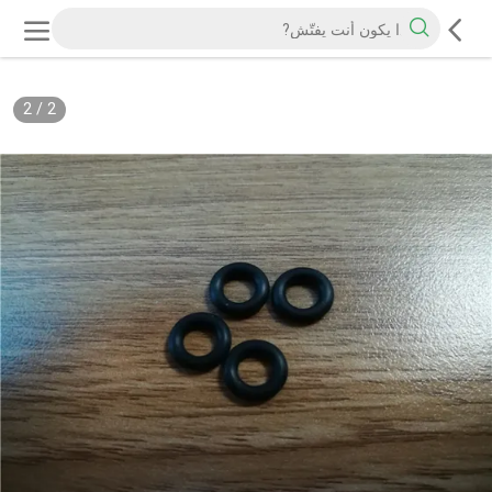
2
/
2