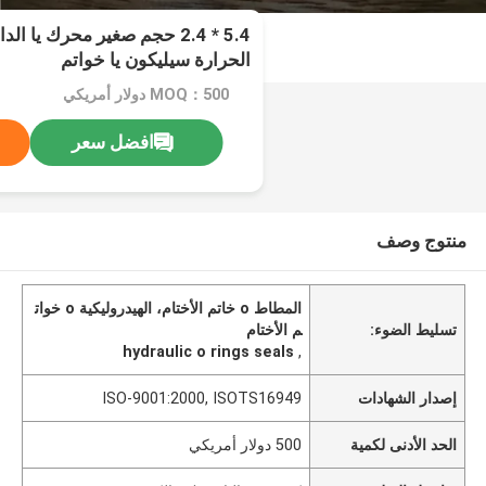
5.4 * 2.4 حجم صغير محرك يا ا
الحرارة سيليكون يا خواتم
MOQ：500 دولار أمريكي
افضل سعر
منتوج وصف
المطاط o خاتم الأختام، الهيدروليكية o خوات
تسليط الضوء:
م الأختام
hydraulic o rings seals
,
إصدار الشهادات
ISO-9001:2000, ISOTS16949
الحد الأدنى لكمية
500 دولار أمريكي