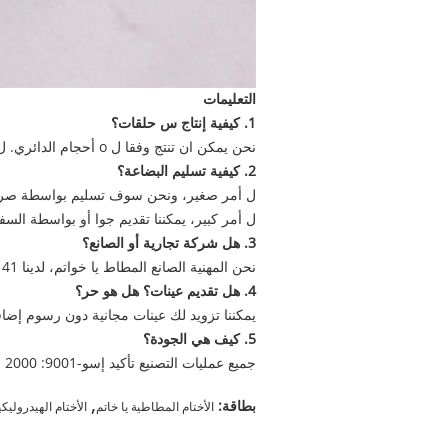
التعليمات
1. كيفية إنتاج س حلقات؟
نحن يمكن ان تنتج وفقا ل o أحجام الدائري. ل برودوتس مصبوب، ونحن يمكن ان تنتج وفقا للرسم والعينات.
2. كيفية تسليم البضاعة؟
ل أمر صغير، ونحن سوف تسليم بواسطة صريح
ل أمر كبير، يمكننا تقديم جوا أو بواسطة السفي
3. هل شركة تجارية أو الصانع؟
نحن المهنية الصانع المطاط يا خواتم، لدينا 41 سنوات خبرة س الدائري.
4. هل تقديم عينات؟
هل هو حر؟
يمكننا تزويد لك عينات مجانية دون رسوم إض
5. كيف هي الجودة؟
جميع عمليات التصنيع تأكيد إسو-9001: 2000 نظام، إسو / تيسي 16949، 100٪ التفتيش قبل الشحن.
,
بطاقة:
الأختام المطاطية يا خاتم
الأختام الهيدروليكي