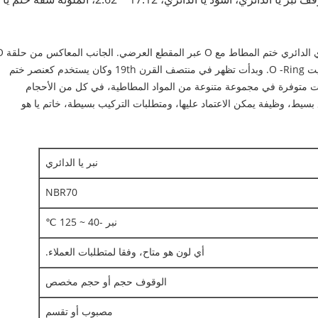
O خاتم الختم يا الدائري (O- خواتم) هو الدائري الدائر
تقلص بين جدران تجويف أو الغدة التي يتم تثبيت O -Ring. وبدأت تظهر في منتصف القرن 19th وكان يستخدم كعنصر ختم
قات متوفرة في مجموعة متنوعة من المواد المطاطية، في كل من الأحجام
سيط، وظيفة يمكن الاعتماد عليها، ومتطلبات التركيب بسيطة، خاتم يا هو
نبر يا الدائري
NBR70
نبر -40 ~ 125 ℃
أي لون هو متاح، وفقا لمتطلبات العملاء.
الوقوف حجم أو حجم مخصص
مصبوب أو تقسم