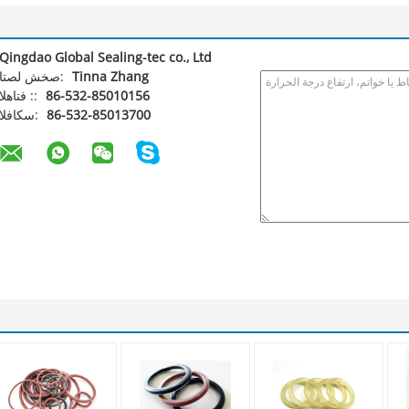
Qingdao Global Sealing-tec co., Ltd
Tinna Zhang
اتصل شخص:
86-532-85010156
الهاتف ::
86-532-85013700
الفاكس: