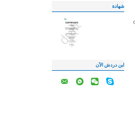
شهادة
ي ختم المطاط مع O عبر المقطع العرضي. الجانب المعاكس من حلقة O
ابن دردش الآن