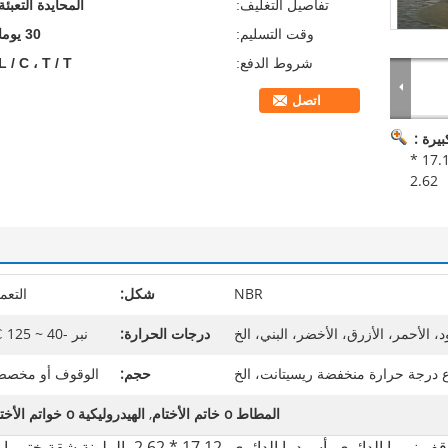
تفاصيل التغليف:
المحايدة التعبئة
وقت التسليم:
30 يوما
شروط الدفع:
L / C ، T / T
اتصل
يرة :
درجة الحرارة الصغيرة سيليكون يا خواتم 17.12 *
2.62
NBR
شكل:
التعم
د، الأحمر، الأزرق، الأخضر، البني، الخ
درجات الحرارة:
نبر -40 ~ 125 ℃
ع درجة حرارة منخفضة ريسيتانت، الخ
حجم:
الوقوف أو مخصص
المطاط o خاتم الأختام
,
الهيدروليكية o خواتم الأختام
NBR70K يا خاتم، المطاط يا الدائري، موقف نبر يا الدائري، أسود يا الدائري، 17.12 * 2.62، الملونة شقة ختم يا