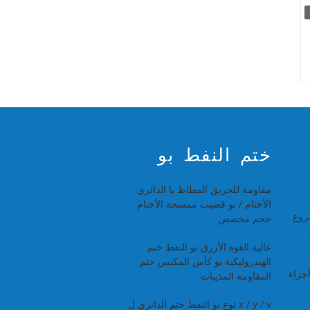
ختم النفط بو
مقاومة للحريق المطاط يا الدائري
الأختام / بو قضيب ممسحة الأختام
روع
حجم مخصص
عالية القوة الأزرق بو النفط ختم
الهيدروليكية يو كأس المكبس ختم
جزاء
المقاومة المذيبات
x / y / v نوع بو النفط ختم الدائري ل