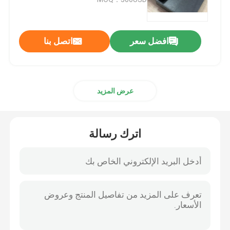
مقطورة النفط الأختام
افضل سعر
اتصل بنا
ختم النفط بو
عرض المزيد
النفط ختم الشفة
المطاط التمهيد الغبار
اترك رسالة
غسالة ختم
بتف شقة غسالة
يا خاتم الختم