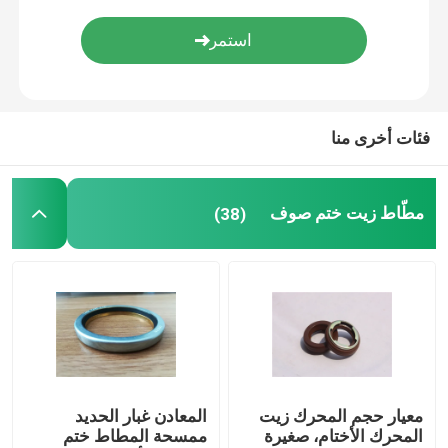
أجزاء المطاط مصبوب
مخصص المطاط جوانات
فئات أخرى منا
المعادن ختم غسالة
مطّاط زيت ختم صوف
(38)
آلة قطع معدنية
بلاستيك يقولب جزء
المثبتات المعدنية والسحابات
معيار حجم المحرك زيت
المعادن غبار الحديد
ختم رمح الميكانيكية
المحرك الأختام، صغيرة
ممسحة المطاط ختم