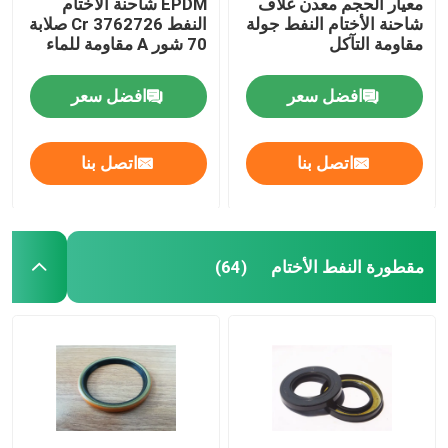
معيار الحجم معدن غلاف
EPDM شاحنة الأختام
شاحنة الأختام النفط جولة
النفط Cr 3762726 صلابة
مقاومة التآكل
70 شور A مقاومة للماء
افضل سعر
افضل سعر
اتصل بنا
اتصل بنا
مقطورة النفط الأختام
(64)