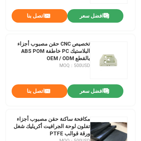
افضل سعر
اتصل بنا
جولة في المعمل
مراقبة الجودة
تخصيص CNC حقن مصبوب أجزاء
البلاستيك PC خاطفة ABS POM
اتصل بنا
بالقطع OEM / ODM
MOQ：500USD
اطلب اقتباس
افضل سعر
اتصل بنا
مطّاط زيت ختم صوف
السيارات الأختام النفط
مكافحة ساكنة حقن مصبوب أجزاء
تفلون لوحة الجرافيت أكريليك شغل
ورقة قوالب PTFE
شاحنة الأختام النفط
MOQ：500USD