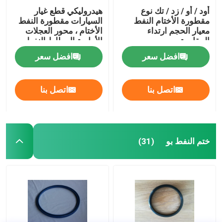
أود / أو / زد / تك نوع
هيدروليكي قطع غيار
مقطورة الأختام النفط
السيارات مقطورة النفط
معيار الحجم ارتداء
الأختام ، محور العجلات
المقاومة
الأمامية المطاط النفط
ختم موتور سيارة تحمل
افضل سعر
افضل سعر
اتصل بنا
اتصل بنا
ختم النفط بو
(31)