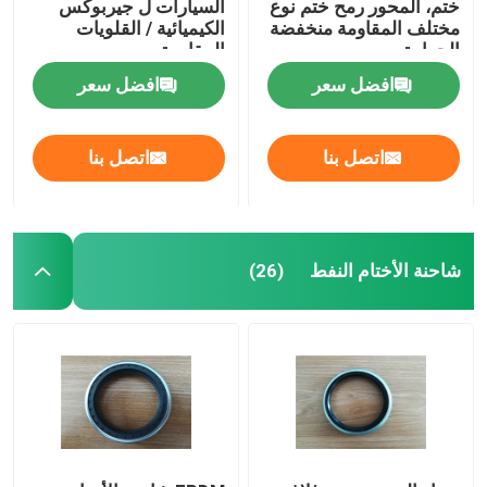
ختم، المحور رمح ختم نوع
السيارات ل جيربوكس
مختلف المقاومة منخفضة
الكيميائية / القلويات
الحرارة
المقاومة
افضل سعر
افضل سعر
اتصل بنا
اتصل بنا
شاحنة الأختام النفط
(26)