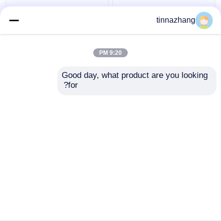
المسيل للدموع المقاومة
عالية القوة الأزرق بو
tinnazhang
الهيدروليكية ختم الشفة،
النفط ختم الهيدروليكية يو
دائم ختم البولي يوريثين
كأس المكبس ختم
النفط مع الحديد
المقاومة المذيبات
9:20 PM
افضل سعر
افضل سعر
Good day, what product are you looking 
for?
اتصل بنا
اتصل بنا
عرض المزيد
منزل
حول نا
اتصل بنا
Desktop Site
خريطة الموقع
Privacy Policy