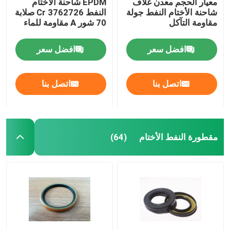
معيار الحجم معدن غلاف
EPDM شاحنة الأختام
شاحنة الأختام النفط جولة
النفط Cr 3762726 صلابة
مقاومة التآكل
70 شور A مقاومة للماء
افضل سعر
افضل سعر
اتصل بنا
اتصل بنا
مقطورة النفط الأختام
(64)