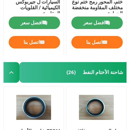
ختم، المحور رمح ختم نوع
السيارات ل جيربوكس
مختلف المقاومة منخفضة
الكيميائية / القلويات
الحرارة
المقاومة
افضل سعر
افضل سعر
اتصل بنا
اتصل بنا
شاحنة الأختام النفط
(26)