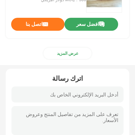
مقطورة النفط الأختام
افضل سعر
اتصل بنا
ختم النفط بو
عرض المزيد
النفط ختم الشفة
المطاط التمهيد الغبار
اترك رسالة
غسالة ختم
بتف شقة غسالة
يا خاتم الختم