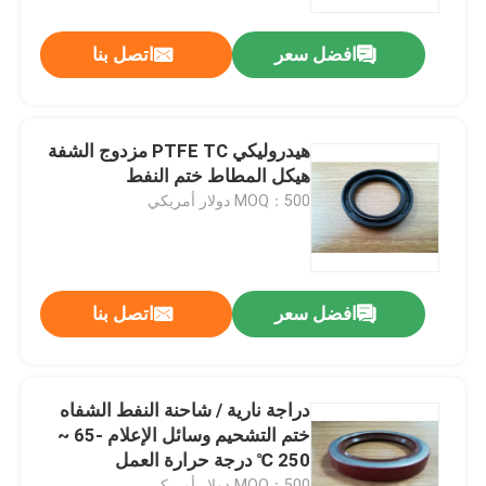
افضل سعر
اتصل بنا
جولة في المعمل
مراقبة الجودة
هيدروليكي PTFE TC مزدوج الشفة
هيكل المطاط ختم النفط
اتصل بنا
MOQ：500 دولار أمريكي
اطلب اقتباس
افضل سعر
اتصل بنا
مطّاط زيت ختم صوف
السيارات الأختام النفط
دراجة نارية / شاحنة النفط الشفاه
ختم التشحيم وسائل الإعلام -65 ~
250 ℃ درجة حرارة العمل
شاحنة الأختام النفط
MOQ：500 دولار أمريكي