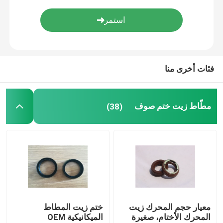
أجزاء المطاط مصبوب
مخصص المطاط جوانات
فئات أخرى منا
المعادن ختم غسالة
مطّاط زيت ختم صوف
(38)
آلة قطع معدنية
بلاستيك يقولب جزء
المثبتات المعدنية والسحابات
معيار حجم المحرك زيت
ختم زيت المطاط
ختم رمح الميكانيكية
المحرك الأختام، صغيرة
الميكانيكية OEM