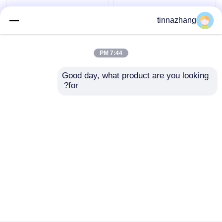
المسيل للدموع المقاومة
عالية القوة الأزرق بو
tinnazhang
الهيدروليكية ختم الشفة،
النفط ختم الهيدروليكية يو
دائم ختم البولي يوريثين
كأس المكبس ختم
النفط مع الحديد
المقاومة المذيبات
7:44 PM
افضل سعر
افضل سعر
Good day, what product are you looking 
for?
اتصل بنا
اتصل بنا
عرض المزيد
منزل
حول نا
اتصل بنا
Desktop Site
خريطة الموقع
Privacy Policy