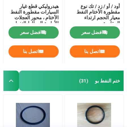
أود / أو / زد / تك نوع
هيدروليكي قطع غيار
مقطورة الأختام النفط
السيارات مقطورة النفط
معيار الحجم ارتداء
الأختام ، محور العجلات
المقاومة
الأمامية المطاط النفط
ختم موتور سيارة تحمل
افضل سعر
افضل سعر
اتصل بنا
اتصل بنا
ختم النفط بو
(31)